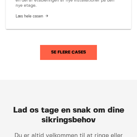
en del af etableringen af nye installationer på den
nye etage.
Læs hele casen
SE FLERE CASES
Lad os tage en snak om dine
sikrings­behov
Du er altid velkommen til at ringe eller