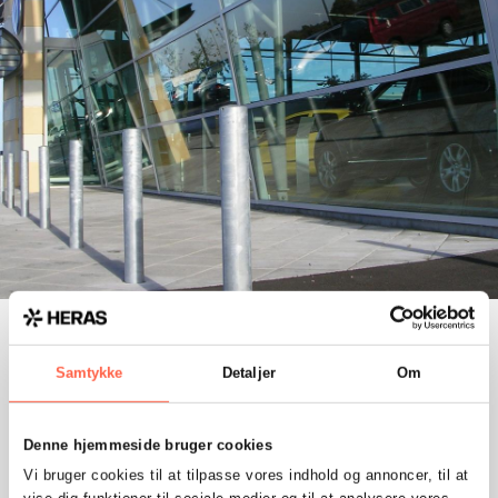
Vi tilbyder et bredt udvalg af
stationære, trafikregulerende
Samtykke
Detaljer
Om
pullerter:
Denne hjemmeside bruger cookies
Stationær pullert PUF 10
Vi bruger cookies til at tilpasse vores indhold og annoncer, til at
Kædehegn KHF 10