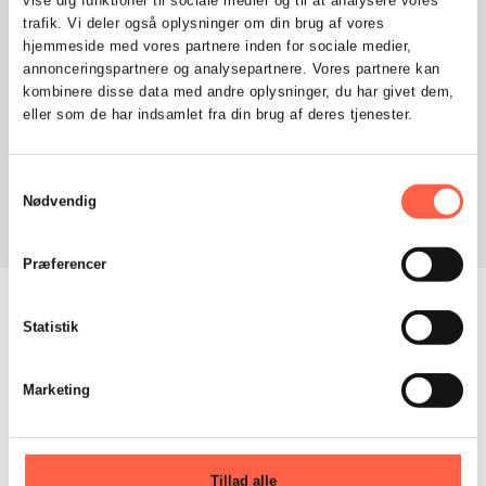
vise dig funktioner til sociale medier og til at analysere vores
trafik. Vi deler også oplysninger om din brug af vores
Pullert med indbygget cykelstativ
hjemmeside med vores partnere inden for sociale medier,
annonceringspartnere og analysepartnere. Vores partnere kan
Pullert med indbygget skraldespand
kombinere disse data med andre oplysninger, du har givet dem,
Dekorative covert til pullerter
eller som de har indsamlet fra din brug af deres tjenester.
Pullerter er også kendt som stelere, elektrisk
Samtykkevalg
pullert, automatisk pullert, semiautomatisk
Nødvendig
pullert, halvautomatisk pullert​.
Præferencer
Cases
Statistik
Marketing
Tillad alle