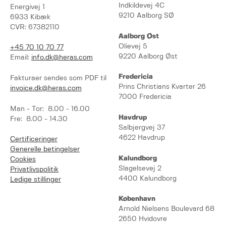
Indkildevej 4C
Energivej 1
9210 Aalborg SØ
6933 Kibæk
CVR: 67382110
Aalborg Øst
Olievej 5
+45 70 10 70 77
9220 Aalborg Øst
Email:
info.dk@heras.com
Fredericia
Fakturaer sendes som PDF til
Prins Christians Kvarter 26
invoice.dk@heras.com
7000 Fredericia
Man - Tor: 8.00 - 16.00
Havdrup
Fre: 8.00 - 14.30
Salbjergvej 37
4622 Havdrup
Certificeringer
Generelle betingelser
Kalundborg
Cookies
Slagelsevej 2
Privatlivspolitik
4400 Kalundborg
Ledige stillinger
København
Arnold Nielsens Boulevard 68
2650 Hvidovre