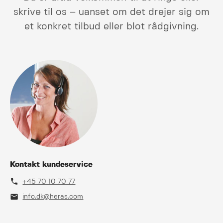
skrive til os – uanset om det drejer sig om
et konkret tilbud eller blot rådgivning.
Kontakt kundeservice
phone
+45 70 10 70 77
mail
info.dk@heras.com