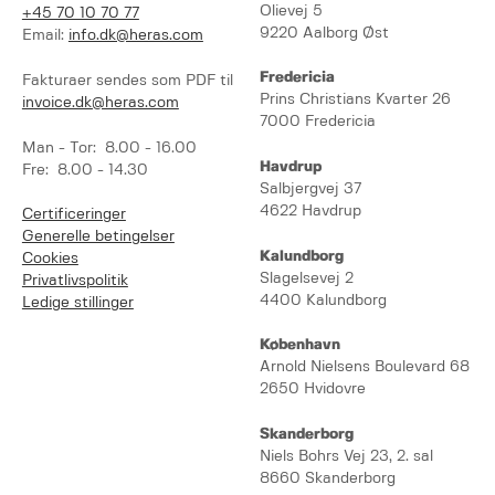
Olievej 5
+45 70 10 70 77
9220 Aalborg Øst
Email:
info.dk@heras.com
Fredericia
Fakturaer sendes som PDF til
Prins Christians Kvarter 26
invoice.dk@heras.com
7000 Fredericia
Man - Tor: 8.00 - 16.00
Havdrup
Fre: 8.00 - 14.30
Salbjergvej 37
4622 Havdrup
Certificeringer
Generelle betingelser
Kalundborg
Cookies
Slagelsevej 2
Privatlivspolitik
4400 Kalundborg
Ledige stillinger
København
Arnold Nielsens Boulevard 68
2650 Hvidovre
Skanderborg
Niels Bohrs Vej 23, 2. sal
8660 Skanderborg