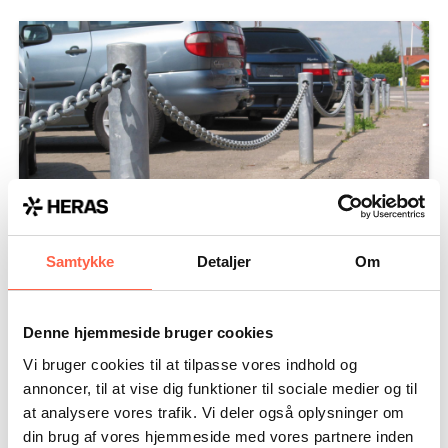
Samtykke
Detaljer
Om
Kædehegn KHF 10
Primær anvendelse:
Denne hjemmeside bruger cookies
Vi bruger cookies til at tilpasse vores indhold og
Bilforhandlere
annoncer, til at vise dig funktioner til sociale medier og til
Administrationsbygninger
at analysere vores trafik. Vi deler også oplysninger om
Gågader
din brug af vores hjemmeside med vores partnere inden