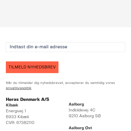
TILMELD NYHEDSBREV
Når du tilmelder dig nyhedsbrevet, accepterer du samtidig vores
privatlivspolitik
.
Heras Denmark A/S
Aalborg
Kibæk
Indkildevej 4C
Energivej 1
9210 Aalborg SØ
6933 Kibæk
CVR: 67382110
Aalborg Øst