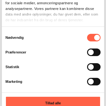
Parker
for sociale medier, annonceringspartnere og
analysepartnere. Vores partnere kan kombinere disse
data med andre oplysninger, du har givet dem, eller som
de har indsamlet fra din brug af deres tjenester.
Samtykkevalg
Nødvendig
Præferencer
Statistik
Marketing
Pullert med indbygget cykelstativ
Primær anvendelse:
Byrum
Tillad alle