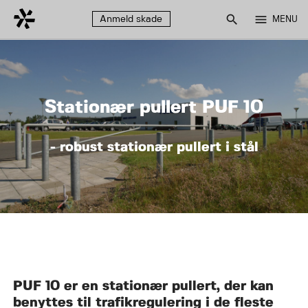
search
menu
Anmeld skade
MENU
Stationær pullert PUF 10
- robust stationær pullert i stål
PUF 10 er en stationær pullert, der kan
benyttes til trafikregulering i de fleste