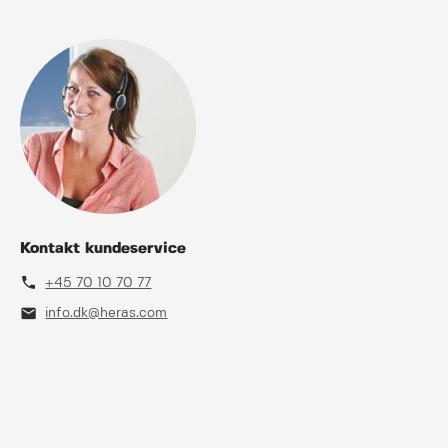
Kontakt kundeservice
phone
+45 70 10 70 77
mail
info.dk@heras.com