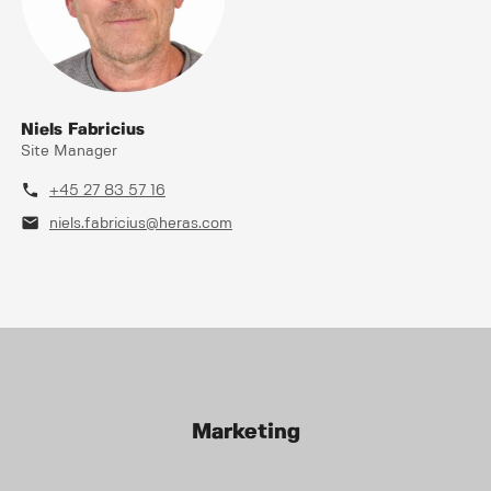
Niels Fabricius
Site Manager
phone
+45 27 83 57 16
mail
niels.fabricius@heras.com
Marketing