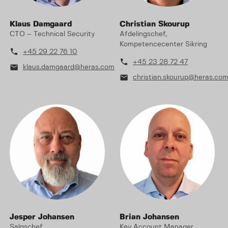
Klaus Damgaard
Christian Skourup
CTO – Technical Security
Afdelingschef,
Kompetencecenter Sikring
phone
+45 29 22 76 10
phone
+45 23 28 72 47
mail
klaus.damgaard@heras.com
mail
christian.skourup@heras.co
Jesper Johansen
Brian Johansen
Salgschef
Key Account Manager,