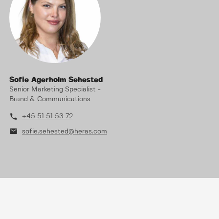
Sofie Agerholm Sehested
Senior Marketing Specialist -
Brand & Communications
phone
+45 51 51 53 72
mail
sofie.sehested@heras.com