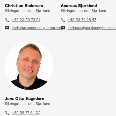
Christian Andersen
Andreas Bjørklund
Sikringskonsulent, Sjælland
Sikringskonsulent, Sjælland
phone
phone
+45 20 53 73 91
+45 53 74 28 47
mail
mail
christian.andersen@heras.com
andreas.bjoerklund@heras.c
Jens Otto Hagedorn
Sikringskonsulent, Sjælland
phone
+45 53 77 44 02