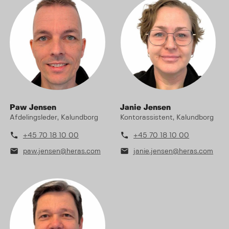
Paw Jensen
Janie Jensen
Afdelingsleder, Kalundborg
Kontorassistent, Kalundborg
phone
phone
+45 70 18 10 00
+45 70 18 10 00
mail
mail
paw.jensen@heras.com
janie.jensen@heras.com