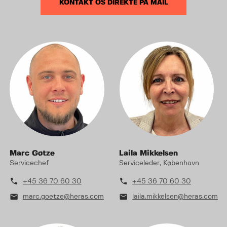
KONTAKT OS DIREKTE PÅ MAIL
Marc Gøtze
Laila Mikkelsen
Servicechef
Serviceleder, København
phone
phone
+45 36 70 60 30
+45 36 70 60 30
mail
mail
marc.goetze@heras.com
laila.mikkelsen@heras.com