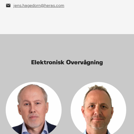
mail
jens.hagedorn@heras.com
Elektronisk Overvågning