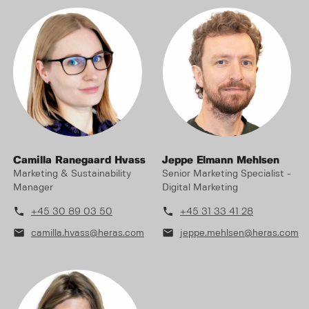
Camilla Ranegaard Hvass
Jeppe Elmann Mehlsen
Marketing & Sustainability
Senior Marketing Specialist -
Manager
Digital Marketing
phone
phone
+45 30 89 03 50
+45 31 33 41 28
mail
mail
camilla.hvass@heras.com
jeppe.mehlsen@heras.com