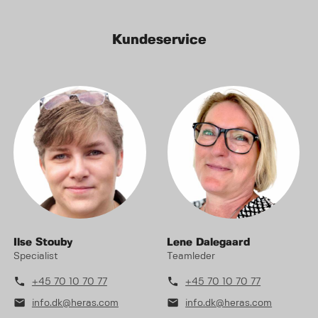
Kundeservice
Ilse Stouby
Lene Dalegaard
Specialist
Teamleder
phone
phone
+45 70 10 70 77
+45 70 10 70 77
mail
mail
info.dk@heras.com
info.dk@heras.com