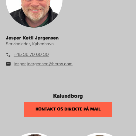
Jesper Ketil Jørgensen
Serviceleder, København
phone
+45 36 70 60 30
mail
jesper.joergensen@heras.com
Kalundborg
KONTAKT OS DIREKTE PÅ MAIL