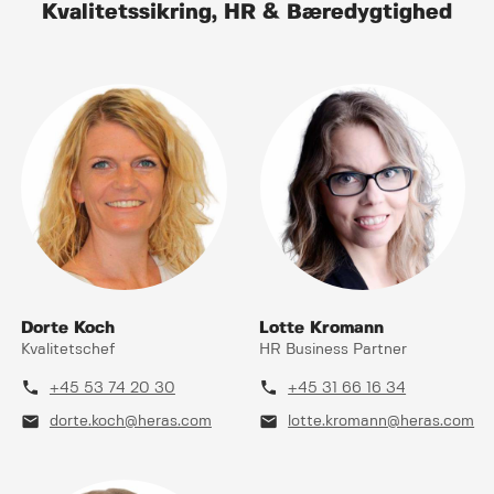
Kvalitetssikring, HR & Bæredygtighed
Dorte Koch
Lotte Kromann
Kvalitetschef
HR Business Partner
phone
phone
+45 53 74 20 30
+45 31 66 16 34
mail
mail
dorte.koch@heras.com
lotte.kromann@heras.com