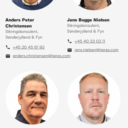
Anders Peter
Jens Bugge Nielsen
Christensen
Sikringskonsulent,
Sønderjylland & Fyn
Sikringskonsulent,
Sønderjylland & Fyn
phone
+45 40 23 02 11
phone
+45 20 45 61 93
mail
jens.nielsen@heras.com
mail
anders.christensen@heras.com