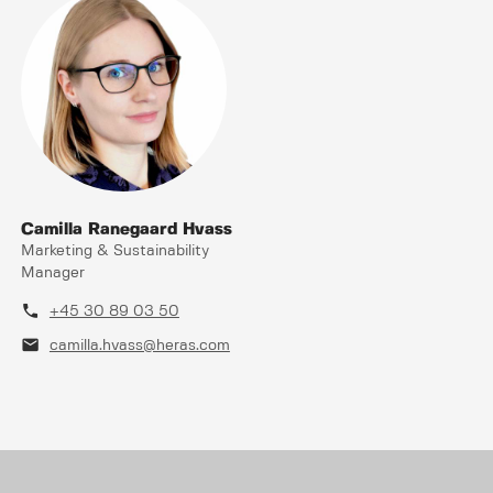
Camilla Ranegaard Hvass
Marketing & Sustainability
Manager
phone
+45 30 89 03 50
mail
camilla.hvass@heras.com