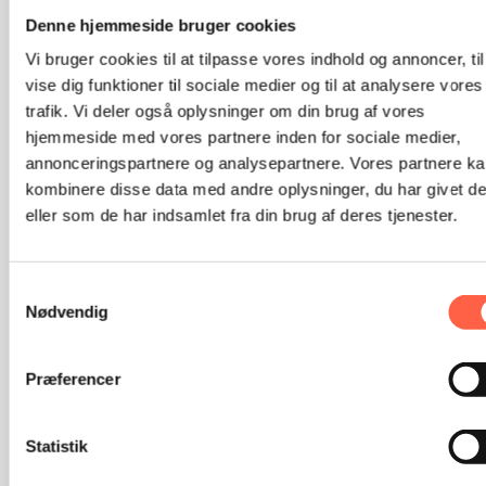
Denne hjemmeside bruger cookies
Troels Ejsing Bak
Martin Ludvigsen
Vi bruger cookies til at tilpasse vores indhold og annoncer, til
‪Salgschef, Aftersales
Servicechef, Mekanisk
vise dig funktioner til sociale medier og til at analysere vores
phone
phone
+45 31 14 52 54
+45 61 61 06 56
trafik. Vi deler også oplysninger om din brug af vores
hjemmeside med vores partnere inden for sociale medier,
mail
mail
troels.bak@heras.com
martin.ludvigsen@heras.com
annonceringspartnere og analysepartnere. Vores partnere k
kombinere disse data med andre oplysninger, du har givet d
eller som de har indsamlet fra din brug af deres tjenester.
Samtykkevalg
Nødvendig
Præferencer
Morten Mentz Bach
Sebastian Engilbertsson
Statistik
Servicechef, Elektronisk
Servicechef, Elektronisk
Overvågning Vest
Overvågning Øst