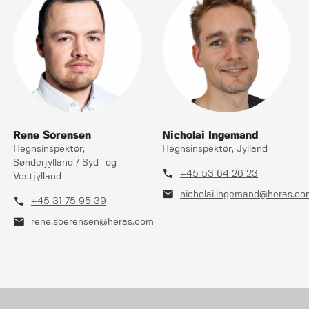
Rene Sørensen
Nicholai Ingemand
Hegnsinspektør,
Hegnsinspektør, Jylland
Sønderjylland / Syd- og
phone
+45 53 64 26 23
Vestjylland
mail
nicholai.ingemand@heras.co
phone
+45 31 75 95 39
mail
rene.soerensen@heras.com