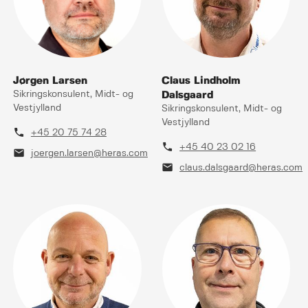
Jørgen Larsen
Claus Lindholm
Sikringskonsulent, Midt- og
Dalsgaard
Vestjylland
Sikringskonsulent, Midt- og
Vestjylland
phone
+45 20 75 74 28
phone
+45 40 23 02 16
mail
joergen.larsen@heras.com
mail
claus.dalsgaard@heras.com