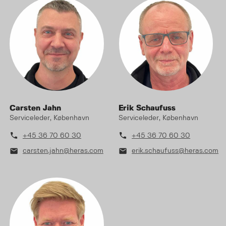
Carsten Jahn
Erik Schaufuss
Serviceleder, København
Serviceleder, København
phone
phone
+45 36 70 60 30
+45 36 70 60 30
mail
mail
carsten.jahn@heras.com
erik.schaufuss@heras.com