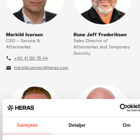
Markild Iversen
Rune Jeff Frederiksen
CSO – Service &
Sales Director of
Aftermarket
Aftermarket and Temporary
Security
phone
+45 41 86 78 44
mail
markild.iversen@heras.com
Samtykke
Detaljer
Om