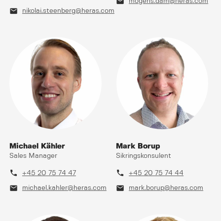
mail
mogens.dam@heras.com
mail
nikolai.steenberg@heras.com
Michael Kähler
Mark Borup
Sales Manager
Sikringskonsulent
phone
phone
+45 20 75 74 47
+45 20 75 74 44
mail
mail
michael.kahler@heras.com
mark.borup@heras.com