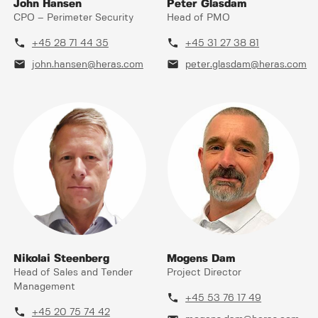
John Hansen
Peter Glasdam
CPO – Perimeter Security
Head of PMO
phone
phone
+45 28 71 44 35
+45 31 27 38 81
mail
mail
john.hansen@heras.com
peter.glasdam@heras.com
Nikolai Steenberg
Mogens Dam
Head of Sales and Tender
Project Director
Management
phone
+45 53 76 17 49
phone
+45 20 75 74 42