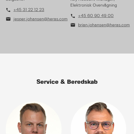
Elektronisk Overvågning
phone
+45 31 22 12 23
phone
+45 60 90 49 00
mail
jesper.johansen@heras.com
mail
brian.johansen@heras.com
Service & Beredskab