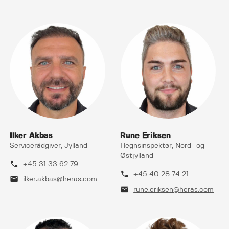
Ilker Akbas
Rune Eriksen
Servicerådgiver, Jylland
Hegnsinspektør, Nord- og
Østjylland
phone
+45 31 33 62 79
phone
+45 40 28 74 21
mail
ilker.akbas@heras.com
mail
rune.eriksen@heras.com