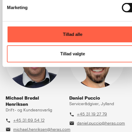
Marketing
phone
phone
+45 31 70 55 74
+45 23 11 89 23
mail
mail
morten.bach@heras.com
sebastian.engilbertsson@he
Tillad alle
Tillad valgte
Michael Bredal
Daniel Puccio
Henriksen
Servicerådgiver, Jylland
Drift- og Kundeansvarlig
phone
+45 31 19 27 79
phone
+45 31 69 54 12
mail
daniel.puccio@heras.com
mail
michael.henriksen@heras.com