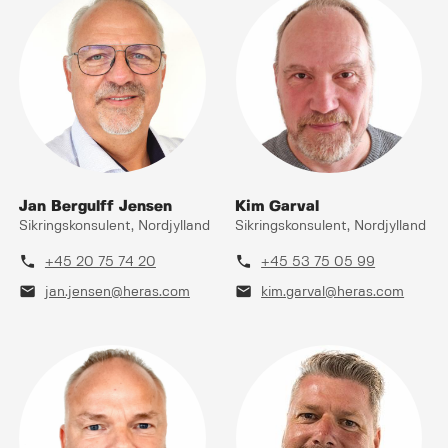
Jan Bergulff Jensen
Kim Garval
Sikringskonsulent, Nordjylland
Sikringskonsulent, Nordjylland
phone
phone
+45 20 75 74 20
+45 53 75 05 99
mail
mail
jan.jensen@heras.com
kim.garval@heras.com