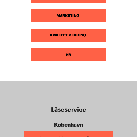
MARKETING
KVALITETSSIKRING
HR
Låseservice
København