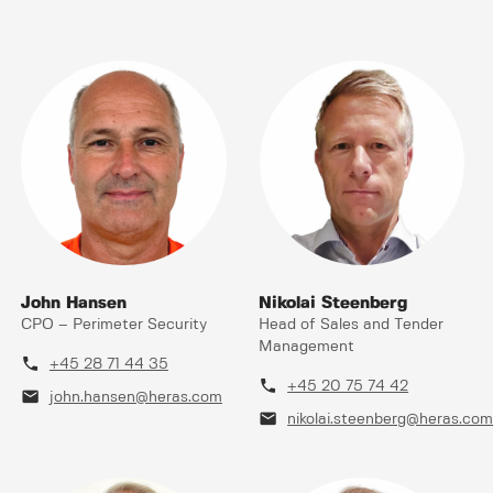
John Hansen
Nikolai Steenberg
CPO – Perimeter Security
Head of Sales and Tender
Management
phone
+45 28 71 44 35
phone
+45 20 75 74 42
mail
john.hansen@heras.com
mail
nikolai.steenberg@heras.co