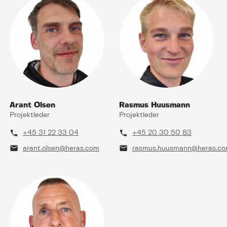
Arant Olsen
Rasmus Huusmann
Projektleder
Projektleder
phone
phone
+45 31 22 33 04
+45 20 30 50 83
mail
mail
arant.olsen@heras.com
rasmus.huusmann@heras.c