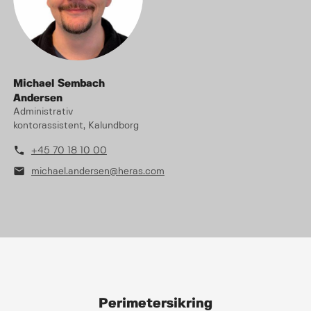
Michael Sembach
Andersen
Administrativ
kontorassistent, Kalundborg
phone
+45 70 18 10 00
mail
michael.andersen@heras.com
Perimetersikring