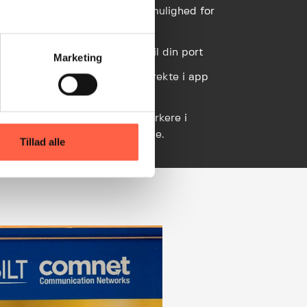
rvenlig adgangskontrol med mulighed for
oovervågning
g og effektiv adgangskontrol til din port
Marketing
tagelser og live-hændelser direkte i app
 på computer
dgang til gæster eller håndværkere i
fikke tidsrum med tilsendt kode.
Tillad alle