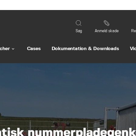
Søg
Anmeld skade
Re
cher
Cases
Dokumentation & Downloads
Vi
keyboard_arrow_down
tisk nummerpladegenk