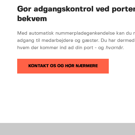
Gør adgangskontrol ved porte
bekvem
Med automatisk nummerpladegenkendelse kan du ne
adgang til medarbejdere og gæster. Du har dermed d
hvem der kommer ind ad din port - og
hvornår
.
KONTAKT OS OG HØR NÆRMERE