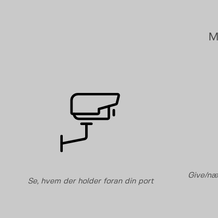
M
Give/næ
Se, hvem der holder foran din port