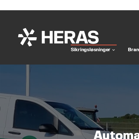
Sikringsløsninger
Bran
keyboard_arrow_down
Automa