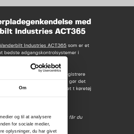
rpladegenkendelse med
bilt Industries ACT365
Vanderbilt Industries ACT365
som er et
ut bedste adgangskontrolsystemer i
ærkskameraer genkender og registrere
aseret på nummerplader. Dette gør det
Om
lt at holde øje med, hvornår et t køretøj
 på dit område samt hvornår,
r området igen.
 medier og til at analysere
pladegenkendelseskameraer får du
nden for sociale medier,
e oplysninger, du har givet