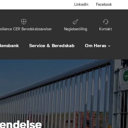
LinkedIn
Facebook
silience CER Beredskabsøvelser
Nøglebestilling
Kontakt
densbank
Service & Beredskab
Om Heras
keyboard_arrow_down
endelse