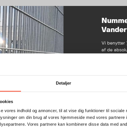
Numme
Vander
Vi benytter
af de absol
branchen.
Vores netv
køretøjer b
Detaljer
nemt og enke
er kørt ind
det forlade
ookies
se vores indhold og annoncer, til at vise dig funktioner til sociale
Med nummer
oplysninger om din brug af vores hjemmeside med vores partnere i
bl.a.:
ysepartnere. Vores partnere kan kombinere disse data med andr