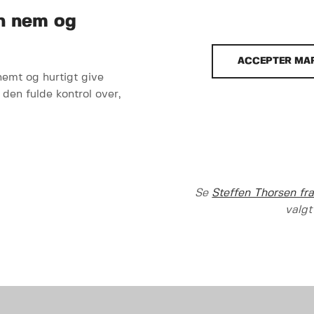
n nem og
ACCEPTER MAR
mt og hurtigt give
en fulde kontrol over,
Se
Steffen Thorsen fra
valgt