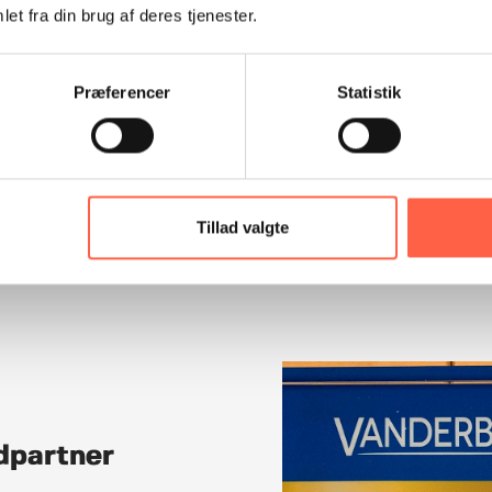
et fra din brug af deres tjenester.
Bruge
vide
Hurti
Præferencer
Statistik
Se op
eller
Giv a
speci
Tillad valgte
ldpartner