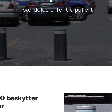
- særdeles effektiv pullert
50 beskytter
er