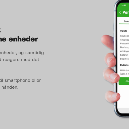
t
ne enheder
enheder, og samtidig
ed reagere med det
il smartphone eller
d hånden.