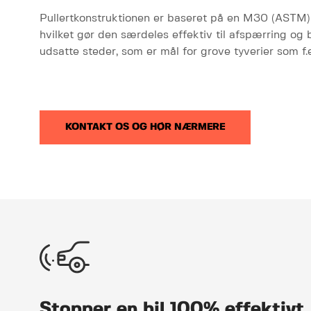
Pullertkonstruktionen er baseret på en M30 (ASTM) ce
hvilket gør den særdeles effektiv til afspærring og 
udsatte steder, som er mål for grove tyverier som f.
KONTAKT OS OG HØR NÆRMERE
Stopper en bil 100% effektivt