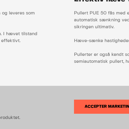
m og leveres som
Pullert PUE 50 fås med e
automatisk sænkning ved 
sikringen ultimativ.
. I hævet tilstand
effektivt.
Hæve-sænke hastigheden 
Pullerter er også kendt so
semiautomatisk pullert, ha
ACCEPTER MARKETING
produktet.