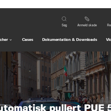
Søg
Anmeld skade
Re
cher
Cases
Dokumentation & Downloads
Vi
keyboard_arrow_down
utomatisk pullert PUE 