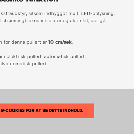
kstraudstyr, såsom indbygget multi LED-belysning,
strømsvigt, akustisk alarm og alarmkit, der gør
for denne pullert er
10 cm/sek
.
m elektrisk pullert, automatisk pullert,
lvautomatisk pullert​.
-COOKIES FOR AT SE DETTE INDHOLD.