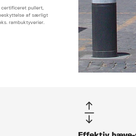
rtificeret pullert,
beskyttelse af særligt
eks. rambuktyverier.
Effektiv hæve