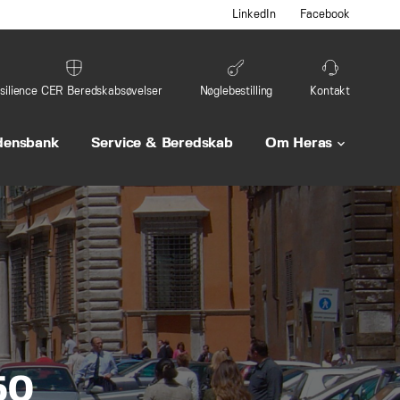
LinkedIn
Facebook
silience CER Beredskabsøvelser
Nøglebestilling
Kontakt
densbank
Service & Beredskab
Om Heras
keyboard_arrow_down
50