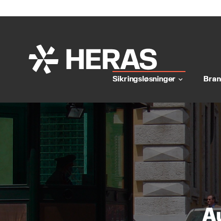
Sikringsløsninger
Bran
keyboard_arrow_down
A