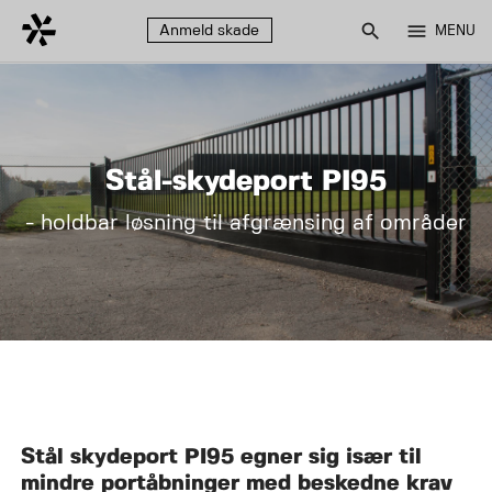
search
menu
Anmeld skade
MENU
Stål-skydeport PI95
- holdbar løsning til afgrænsing af områder
Stål skydeport PI95 egner sig især til
mindre portåbninger med beskedne krav