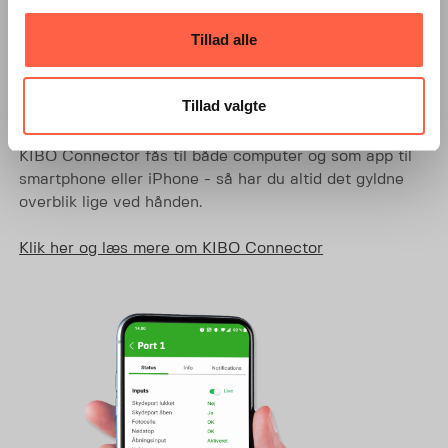
med adgangskontrol på alle dine enheder
Tillad alle
Med KIBO Connector kan du nemt kontrollere dine
enheder, og samtidig overvåge deres aktuelle
driftsstatus. Du kan dermed reagere med det samme i
Tillad valgte
tilfælde af fejl, skader eller nedbrud.
KIBO Connector fås til både computer og som app til
smartphone eller iPhone - så har du altid det gyldne
overblik lige ved hånden.
Klik her og læs mere om KIBO Connector