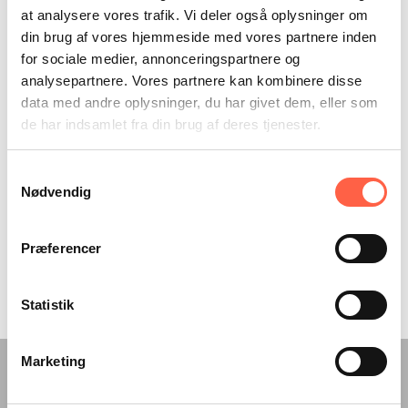
at analysere vores trafik. Vi deler også oplysninger om
din brug af vores hjemmeside med vores partnere inden
for sociale medier, annonceringspartnere og
analysepartnere. Vores partnere kan kombinere disse
data med andre oplysninger, du har givet dem, eller som
de har indsamlet fra din brug af deres tjenester.
Stål-skydeport PI200
Primær anvendelse:
Samtykkevalg
Nødvendig
Virksomheder
Industri
Præferencer
Offentlige anlæg
Statistik
Marketing
Få live driftsstatus kombineret