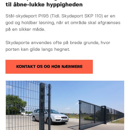
til åbne-lukke hyppigheden
Stål-skydeport PI95 (Tidl. Skydeport SKP 110) er en
god og holdbar løsning, når et område skal afgrænses
på en sikker måde.
Skydeporte anvendes ofte på brede grunde, hvor
porten kan glide langs hegnet.
KONTAKT OS OG HØR NÆRMERE