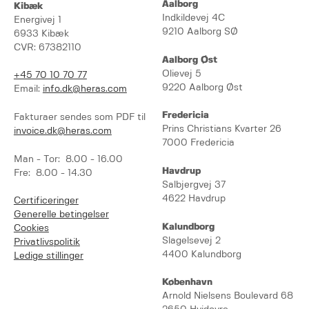
Aalborg
Kibæk
Indkildevej 4C
Energivej 1
9210 Aalborg SØ
6933 Kibæk
CVR: 67382110
Aalborg Øst
Olievej 5
+45 70 10 70 77
9220 Aalborg Øst
Email:
info.dk@heras.com
Fredericia
Fakturaer sendes som PDF til
Prins Christians Kvarter 26
invoice.dk@heras.com
7000 Fredericia
Man - Tor: 8.00 - 16.00
Havdrup
Fre: 8.00 - 14.30
Salbjergvej 37
4622 Havdrup
Certificeringer
Generelle betingelser
Kalundborg
Cookies
Slagelsevej 2
Privatlivspolitik
4400 Kalundborg
Ledige stillinger
København
Arnold Nielsens Boulevard 68