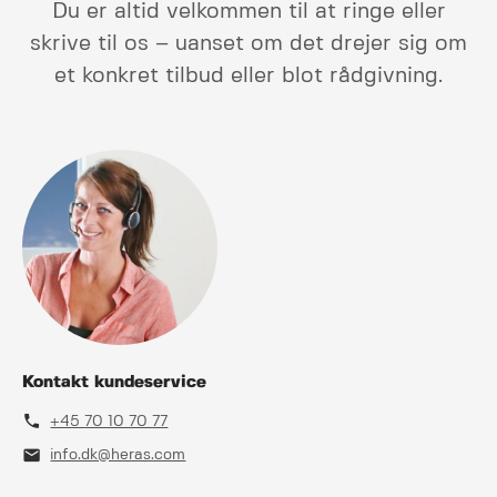
Du er altid velkommen til at ringe eller
skrive til os – uanset om det drejer sig om
et konkret tilbud eller blot rådgivning.
Kontakt kundeservice
phone
+45 70 10 70 77
mail
info.dk@heras.com