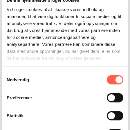
Denne hjemmeside bruger cookies
Vi bruger cookies til at tilpasse vores indhold og
annoncer, til at vise dig funktioner til sociale medier og til
at analysere vores trafik. Vi deler også oplysninger om
Svingbom SVB 10
din brug af vores hjemmeside med vores partnere inden
Primær anvendelse:
for sociale medier, annonceringspartnere og
analysepartnere. Vores partnere kan kombinere disse
Bilforhandlere
data med andre oplysninger, du har givet dem, eller som
Campingpladser
de har indsamlet fra din brug af deres tjenester.
Parkeringspladser
Have- og parkanlæg
Samtykkevalg
Nødvendig
Præferencer
Statistik