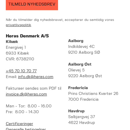
TILMELD NYHEDSBREV
Når du tilmelder dig nyhedsbrevet, accepterer du samtidig vores
privatlivspolitik
.
Heras Denmark A/S
Aalborg
Kibæk
Indkildevej 4C
Energivej 1
9210 Aalborg SØ
6933 Kibæk
CVR: 67382110
Aalborg Øst
Olievej 5
+45 70 10 70 77
9220 Aalborg Øst
Email:
info.dk@heras.com
Fredericia
Fakturaer sendes som PDF til
Prins Christians Kvarter 26
invoice.dk@heras.com
7000 Fredericia
Man - Tor: 8.00 - 16.00
Havdrup
Fre: 8.00 - 14.30
Salbjergvej 37
4622 Havdrup
Certificeringer
Generelle betingelser