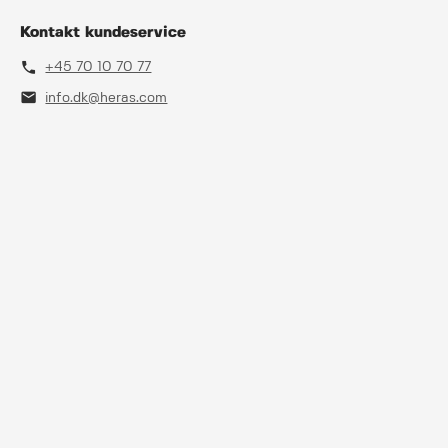
Kontakt kundeservice
phone
+45 70 10 70 77
mail
info.dk@heras.com