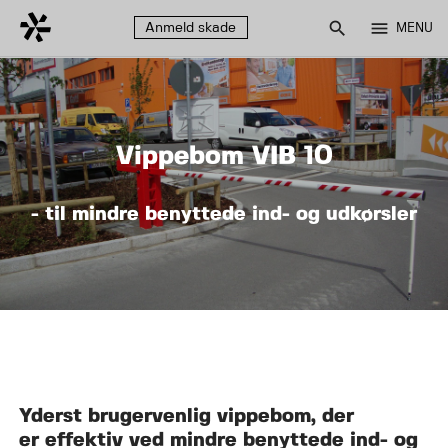
search
menu
Anmeld skade
MENU
Vippebom VIB 10
- til mindre benyttede ind- og udkørsler
Yderst brugervenlig vippebom, der
er effektiv ved mindre benyttede ind- og