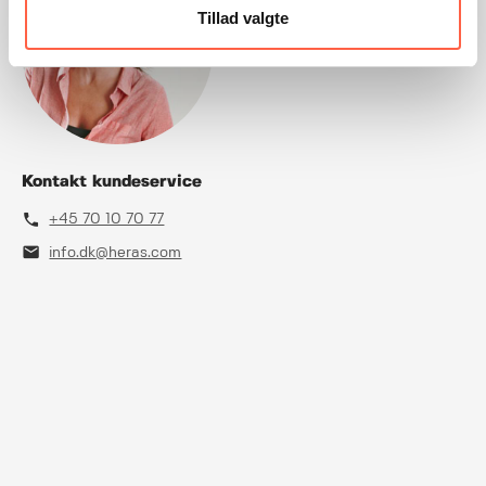
Tillad valgte
Kontakt kundeservice
phone
+45 70 10 70 77
mail
info.dk@heras.com