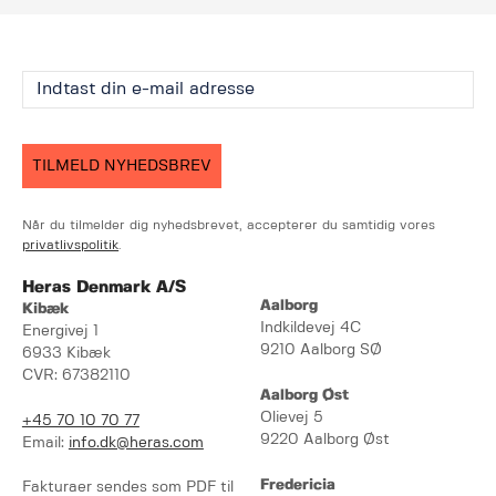
TILMELD NYHEDSBREV
Når du tilmelder dig nyhedsbrevet, accepterer du samtidig vores
privatlivspolitik
.
Heras Denmark A/S
Aalborg
Kibæk
Indkildevej 4C
Energivej 1
9210 Aalborg SØ
6933 Kibæk
CVR: 67382110
Aalborg Øst
Olievej 5
+45 70 10 70 77
9220 Aalborg Øst
Email:
info.dk@heras.com
Fredericia
Fakturaer sendes som PDF til