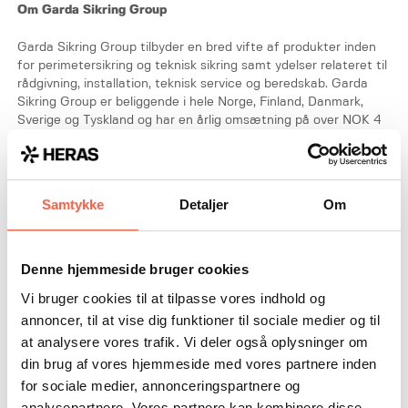
Om Garda Sikring Group
Garda Sikring Group tilbyder en bred vifte af produkter inden
for perimetersikring og teknisk sikring samt ydelser relateret til
rådgivning, installation, teknisk service og beredskab. Garda
Sikring Group er beliggende i hele Norge, Finland, Danmark,
Sverige og Tyskland og har en årlig omsætning på over NOK 4
milliarder og ca. 1700 medarbejdere. Vi er en innovativ,
engageret og solid samarbejdspartner for vores kunder, og vi
tager vores sociale ansvar alvorligt. Vi brænder for ny
bæredygtig vækst og udvikling i og uden for vores branche.
Samtykke
Detaljer
Om
Om Freihoff Gruppe
Freihoff Gruppe er en førende leverandør af elektroniske
Denne hjemmeside bruger cookies
sikringsløsninger med landsdækkende dækning i hele Tyskland.
Vi bruger cookies til at tilpasse vores indhold og
Freihoff Gruppe tilbyder en omfattende portefølje, der
annoncer, til at vise dig funktioner til sociale medier og til
omfatter indbruds- og brandalarmsystemer, videoovervågning,
at analysere vores trafik. Vi deler også oplysninger om
perimetersikring, stemmealarmsystemer og digitale
adgangskontrolsystemer samt egen alarmcentral. En full-
din brug af vores hjemmeside med vores partnere inden
service leverandør, der dækker hele værdikæden fra
for sociale medier, annonceringspartnere og
planlægning til installation, vedligeholdelse/reparation og 24/7
analysepartnere. Vores partnere kan kombinere disse