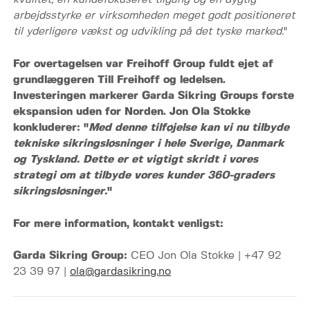
arbejdsstyrke er virksomheden meget godt positioneret
til yderligere vækst og udvikling på det tyske marked.
"
Før overtagelsen var Freihoff Group fuldt ejet af
grundlæggeren Till Freihoff og ledelsen.
Investeringen markerer Garda Sikring Groups første
ekspansion uden for Norden. Jon Ola Stokke
konkluderer: "
Med denne tilføjelse kan vi nu tilbyde
tekniske sikringsløsninger i hele Sverige, Danmark
og Tyskland. Dette er et vigtigt skridt i vores
strategi om at tilbyde vores kunder 360-graders
sikringsløsninger.
"
For mere information, kontakt venligst:
Garda Sikring Group:
CEO Jon Ola Stokke | +47 92
23 39 97 |
ola@gardasikring.no