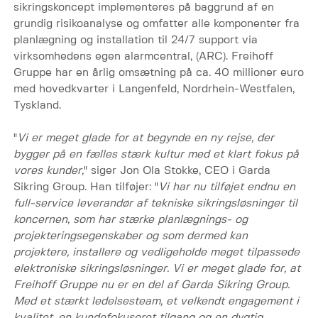
sikringskoncept implementeres på baggrund af en
grundig risikoanalyse og omfatter alle komponenter fra
planlægning og installation til 24/7 support via
virksomhedens egen alarmcentral, (ARC). Freihoff
Gruppe har en årlig omsætning på ca. 40 millioner euro
med hovedkvarter i Langenfeld, Nordrhein-Westfalen,
Tyskland.
"
Vi er meget glade for at begynde en ny rejse, der
bygger på en fælles stærk kultur med et klart fokus på
vores kunder,
" siger Jon Ola Stokke, CEO i Garda
Sikring Group. Han tilføjer: "
Vi har nu tilføjet endnu en
full-service leverandør af tekniske sikringsløsninger til
koncernen, som har stærke planlægnings- og
projekteringsegenskaber og som dermed kan
projektere, installere og vedligeholde meget tilpassede
elektroniske sikringsløsninger. Vi er meget glade for, at
Freihoff Gruppe nu er en del af Garda Sikring Group.
Med et stærkt ledelsesteam, et velkendt engagement i
kvalitet, en kundefokuseret tilgang og en dygtig